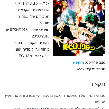
カデミア 3rdシーズン
שם בעברית: אקדמיית
הגיבורים שלי עונה 3
סוג: TV
תאריכי שידור: 07/04/2018 עד
29/09/2018
ז'אנרים: אקשן, בית ספר,
כוחות על, קומדיה, שונן
דירוג גילאים: PG-13
מצב פרוייקט:
מוקפא
מספר פרקים: 6/25
תקציר
מבחני הגמר של הסמסטר הראשון בתיכון יואיי נגמרו, וחופשת הקיץ
הגיעה!
אך לגיבורים המתלמדים אין זמן לנוח, ולכן הם הולכים למחנה