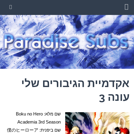
PARADISE SUBS
קבוצה המתרגמת סדרות אנימה לעברית
אקדמיית הגיבורים שלי
עונה 3
שם מלא: Boku no Hero
Academia 3rd Season
שם ביפנית: 僕のヒーローア