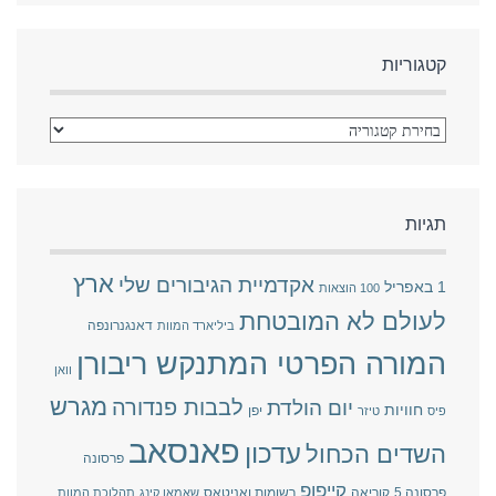
קטגוריות
תגיות
ארץ
אקדמיית הגיבורים שלי
1 באפריל
100 הוצאות
לעולם לא המובטחת
דאנגנרונפה
ביליארד המוות
המורה הפרטי המתנקש ריבורן
וואן
מגרש
לבבות פנדורה
יום הולדת
חוויות
יפן
פיס
טיזר
פאנסאב
עדכון
השדים הכחול
פרסונה
קייפופ
פרסונה 5
קוריאה
רשומות ואניטאס
שאמאן קינג
תהלוכת המוות