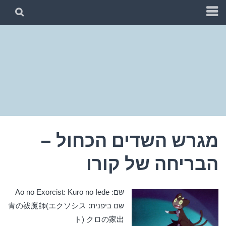
PARADISE SUBS
קבוצה המתרגמת סדרות אנימה לעברית
מגרש השדים הכחול –
הבריחה של קורו
שם: Ao no Exorcist: Kuro no Iede
שם ביפנית: 青の祓魔師(エクソシス
ト) クロの家出